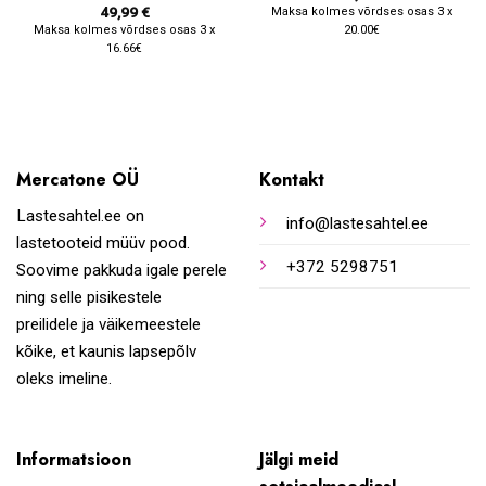
49,99
€
Maksa kolmes võrdses osas 3 x
Maksa kolmes võrdses osas 3 x
20.00€
16.66€
Mercatone OÜ
Kontakt
Lastesahtel.ee on
info@lastesahtel.ee
lastetooteid müüv pood.
+372 5298751
Soovime pakkuda igale perele
ning selle pisikestele
preilidele ja väikemeestele
kõike, et kaunis lapsepõlv
oleks imeline.
Informatsioon
Jälgi meid