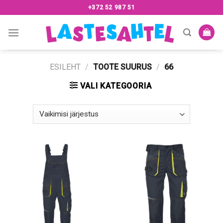
Skip
+372 52 987 51
to
content
ESILEHT
/
TOOTE SUURUS
/
66
VALI KATEGOORIA