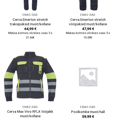
EMAD-ISAD
EMAD-ISAD
Cerva Emerton stretch
Cerva Emerton stretch
traksipüksid must/kollane
vööpüksid must/kollane
64,99
€
47,99
€
Maksa kolmes võrdses osas 3 x
Maksa kolmes võrdses osas 3 x
21.66€
16.00€
EMAD-ISAD
EMAD-ISAD
Cerva Max Vivo RFLX tööjakk
Poolkombe must/hall
must/kollane
59,99
€