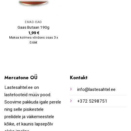
EMAD-ISAD
Gaas Butaan 190g
1,99
€
Maksa kolmes võrdses osas 3 x
0.66€
Mercatone OÜ
Kontakt
Lastesahtel.ee on
info@lastesahtel.ee
lastetooteid müüv pood.
+372 5298751
Soovime pakkuda igale perele
ning selle pisikestele
preilidele ja väikemeestele
kõike, et kaunis lapsepõlv