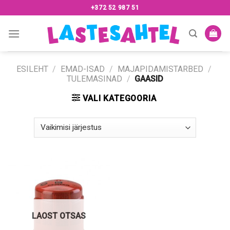
Skip
+372 52 987 51
to
content
ESILEHT
/
EMAD-ISAD
/
MAJAPIDAMISTARBED
/
TULEMASINAD
/
GAASID
VALI KATEGOORIA
LAOST OTSAS