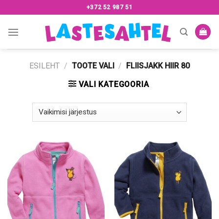
Skip
+372 52 987 51
to
content
ESILEHT
/
TOOTE VALI
/
FLIISJAKK HIIR 80
VALI KATEGOORIA