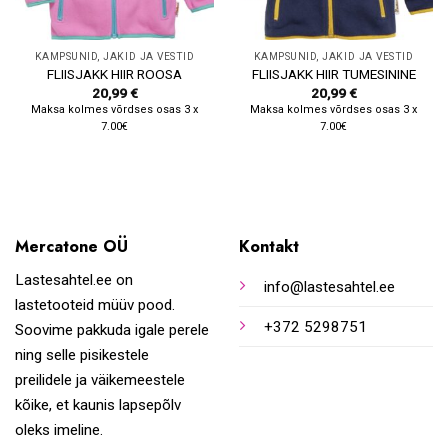
KAMPSUNID, JAKID JA VESTID
KAMPSUNID, JAKID JA VESTID
FLIISJAKK HIIR ROOSA
FLIISJAKK HIIR TUMESININE
20,99
€
20,99
€
Maksa kolmes võrdses osas 3 x
Maksa kolmes võrdses osas 3 x
7.00€
7.00€
Mercatone OÜ
Kontakt
Lastesahtel.ee on
info@lastesahtel.ee
lastetooteid müüv pood.
+372 5298751
Soovime pakkuda igale perele
ning selle pisikestele
preilidele ja väikemeestele
kõike, et kaunis lapsepõlv
oleks imeline.